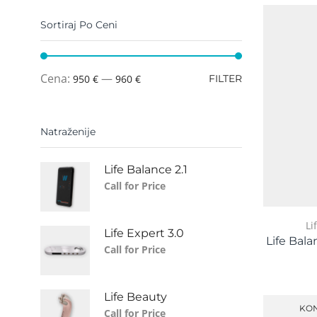
Sortiraj Po Ceni
Cena:
—
950 €
960 €
FILTER
Natraženije
Life Balance 2.1
Call for Price
Li
Life Expert 3.0
Life Bala
Call for Price
Life Beauty
KON
Call for Price