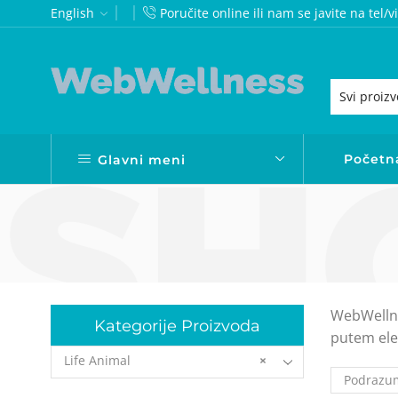
English
Poručite online ili nam se javite na te
Izaberite Webwellness uređaje nove informacione tehnologijea negu zdravlja cele porodice
Poručite sa naše web prodavnice uz sve potrebne konsultacije i podršku
Početn
Glavni meni
WebWellne
Kategorije Proizvoda
putem ele
Life Animal
×