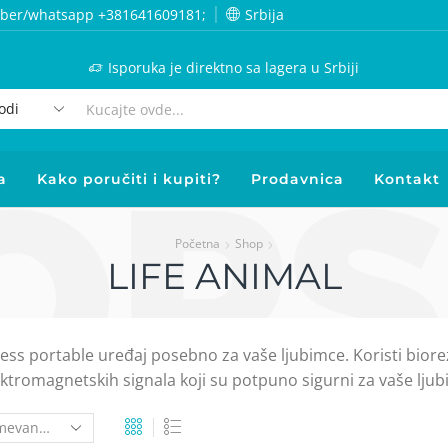
l/viber/whatsapp +381641609181;
Srbija
Isporuka je direktno sa lagera u Srbiji
a
Kako poručiti i kupiti?
Prodavnica
Kontakt
Početna
Shop
LIFE ANIMAL
ss portable uređaj posebno za vaše ljubimce. Koristi biore
ktromagnetskih signala koji su potpuno sigurni za vaše ljub