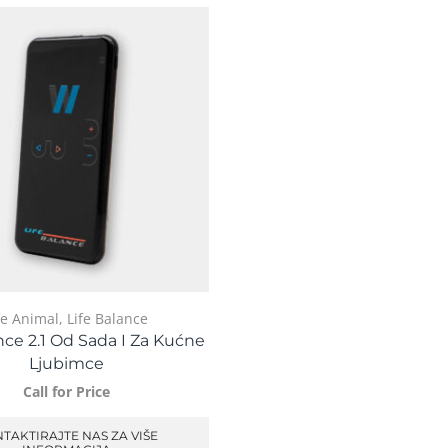
fe Animal
,
Life Balance
nce 2.1 Od Sada I Za Kućne
Ljubimce
Call for Price
TAKTIRAJTE NAS ZA VIŠE