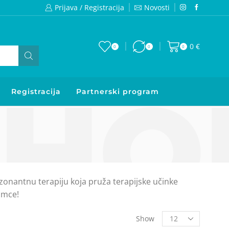
Prijava / Registracija
Novosti
Izaberite Webwellness uređaje nove informacione tehnologijea negu zdravlja cele porodice
0
€
0
0
0
Registracija
Partnerski program
zonantnu terapiju koja pruža terapijske učinke
imce!
Show